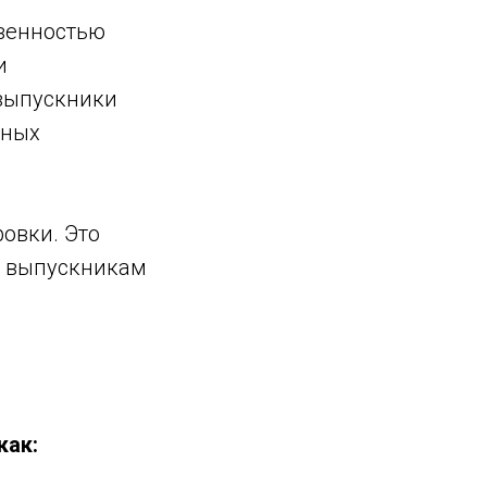
твенностью
и
 выпускники
рных
овки. Это
т выпускникам
как: