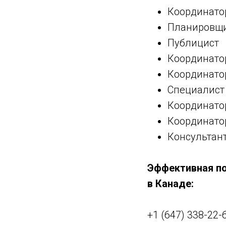
Координато
Планировщи
Публицист
Координато
Координато
Специалист
Координато
Координато
Консультант
Эффективная п
в Канаде:
+1 (647) 338-22-