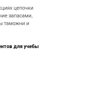
кциях цепочки
ние запасами,
ты таможни и
нтов для учебы