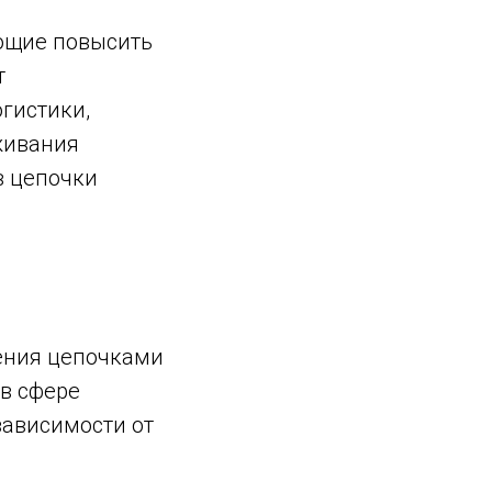
яющие повысить
т
огистики,
живания
в цепочки
ения цепочками
 в сфере
зависимости от