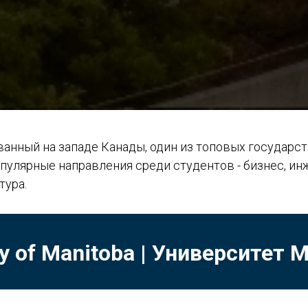
анный на западе Канады, один из топовых государст
пулярные направления среди студентов - бизнес, и
тура.
y of Manitoba |
Университет 