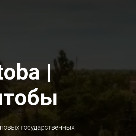
toba |
итобы
оповых государственных