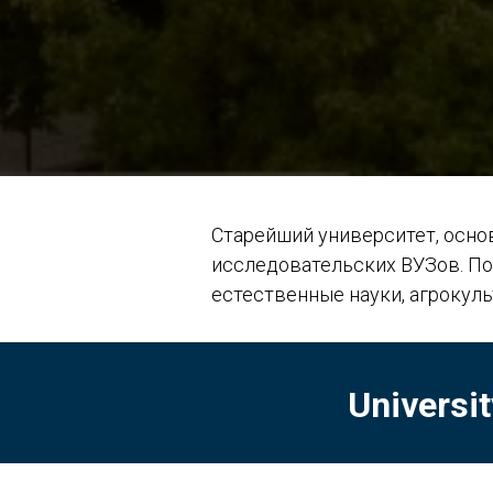
Старейший университет, основ
исследовательских ВУЗов. По
естественные науки, агрокуль
Universit