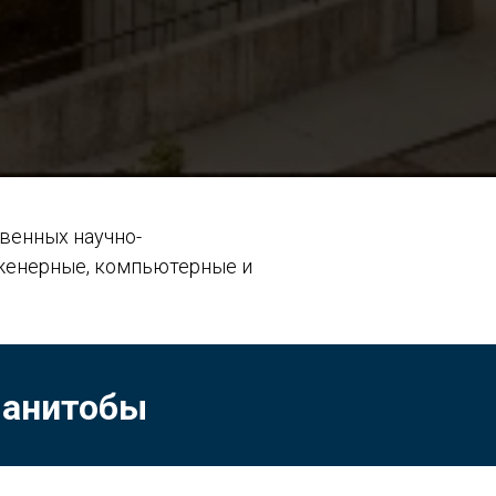
венных научно-
нженерные, компьютерные и
Манитобы