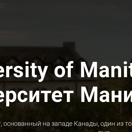
rsity of Mani
ерситет Ман
, основанный на западе Канады, один из т