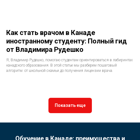
Как стать врачом в Канаде
иностранному студенту: Полный гид
от Владимира Рудешко
Я, Владимир Рудешко, помогаю студентам ориентироваться в лабиринтах
канадского образования. В этой статье мы разберем пошаговый
алгоритм: от школьной скамьи до получения лицензии врача.
Показать еще
Обучение в Канаде: преимущества и