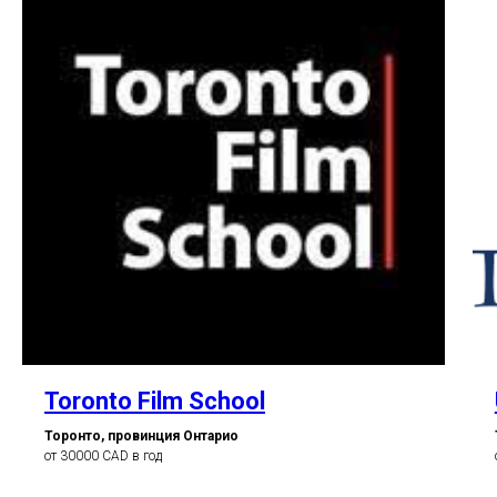
Toronto Film School
Торонто, провинция Онтарио
от 30000 CAD в год