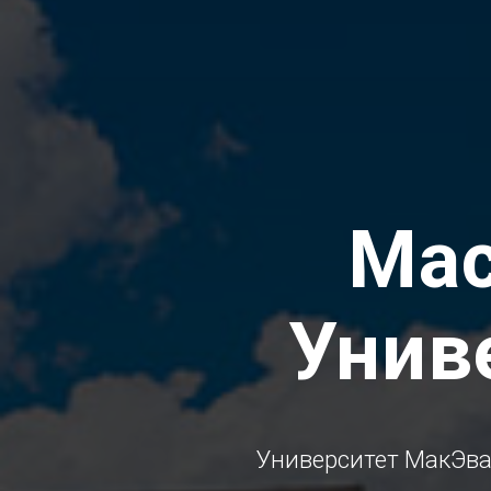
Mac
Унив
Университет МакЭван