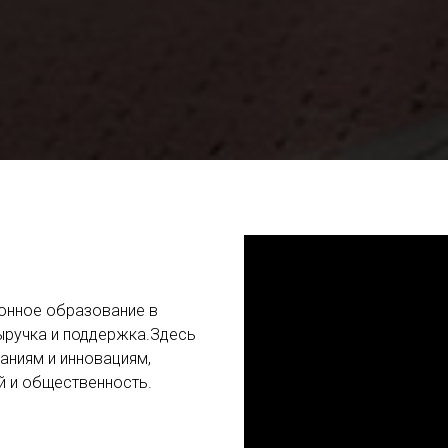
онное образование в
ыручка и поддержка.Здесь
аниям и инновациям,
й и общественность.